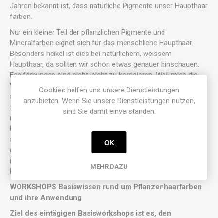
Jahren bekannt ist, dass natürliche Pigmente unser Haupthaar
färben.
Nur ein kleiner Teil der pflanzlichen Pigmente und
Mineralfarben eignet sich für das menschliche Haupthaar.
Besonders heikel ist dies bei natürlichem, weissem
Haupthaar, da sollten wir schon etwas genauer hinschauen.
Fehlfärbungen sind nicht leicht zu korrigieren. Weil mich die
Wiederentdeckung der Pflanzenfarben fürs menschliche Haar
Cookies helfen uns unsere Dienstleistungen
seit Jahrzehnten fasziniert und ich bis heute unzählige
anzubieten. Wenn Sie unsere Dienstleistungen nutzen,
zufriedene Kunden zu meinem Erfahrungsschatz zählen darf,
sind Sie damit einverstanden.
möchte ich das Wissen um die pflanzliche, natürliche
Haarfärberei allen interessierten Menschen weitergeben. Ob
sie Friseure sind oder nicht, ist meines Erachtens nicht von
OK
grosser Bedeutung. Ob für Sie ganz persönlich und die
individuelle Anwendung oder bei der Ausübung eines
MEHR DAZU
Körperpflegeberufes.
WORKSHOPS Basiswissen rund um Pflanzenhaarfarben
und ihre Anwendung
Ziel des eintägigen Basisworkshops ist es, den