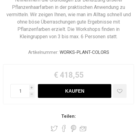
Pflanzenhaarfarben in der praktischen Anwendung zu
vermitteln. Wir zeigen Ihnen, wie man im Alltag schnell und
ohne böse Überraschungen gute Ergebnisse mit
Pflanzenfarben erzielt. Die Workshops finden in
Kleingruppen von 3 bis max. 6 Personen statt.
Artikelnummer:
WORKS-PLANT-COLORS
€ 418,55
i
h
Teilen: