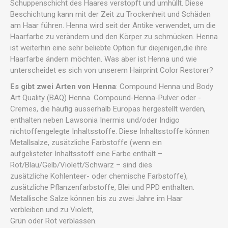
Schuppenschicht des Haares verstopft und umhüllt. Diese
Beschichtung kann mit der Zeit zu Trockenheit und Schäden
am Haar führen. Henna wird seit der Antike verwendet, um die
Haarfarbe zu verändern und den Körper zu schmücken. Henna
ist weiterhin eine sehr beliebte Option für diejenigen,die ihre
Haarfarbe ändern möchten. Was aber ist Henna und wie
unterscheidet es sich von unserem Hairprint Color Restorer?
Es gibt zwei Arten von Henna
: Compound Henna und Body
Art Quality (BAQ) Henna. Compound-Henna-Pulver oder -
Cremes, die häufig ausserhalb Europas hergestellt werden,
enthalten neben Lawsonia Inermis und/oder Indigo
nichtoffengelegte Inhaltsstoffe. Diese Inhaltsstoffe können
Metallsalze, zusätzliche Farbstoffe (wenn ein
aufgelisteter Inhaltsstoff eine Farbe enthält –
Rot/Blau/Gelb/Violett/Schwarz – sind dies
zusätzliche Kohlenteer- oder chemische Farbstoffe),
zusätzliche Pflanzenfarbstoffe, Blei und PPD enthalten.
Metallische Salze können bis zu zwei Jahre im Haar
verbleiben und zu Violett,
Grün oder Rot verblassen.