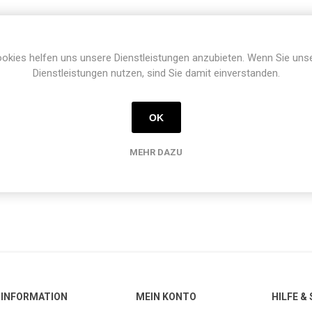
okies helfen uns unsere Dienstleistungen anzubieten. Wenn Sie uns
Dienstleistungen nutzen, sind Sie damit einverstanden.
 folgenden Websites:
OK
 Anliegen haben, verwenden Sie bitte unser
Kontaktformular
.
MEHR DAZU
 haben, sind möglicherweise nicht alle Informationen in allen Sprac
INFORMATION
MEIN KONTO
HILFE &