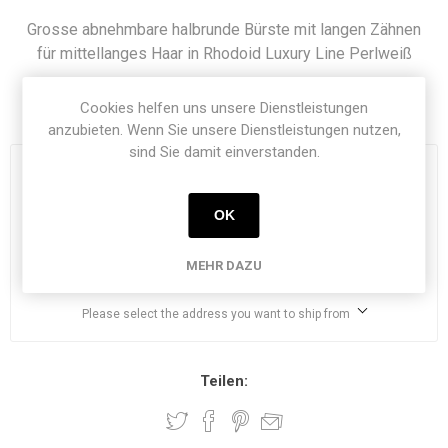
Grosse abnehmbare halbrunde Bürste mit langen Zähnen
für mittellanges Haar in Rhodoid Luxury Line Perlweiß
Artikelnummer:
1121-40
Cookies helfen uns unsere Dienstleistungen
anzubieten. Wenn Sie unsere Dienstleistungen nutzen,
sind Sie damit einverstanden.
€ 95,51
exklusive
Versand
OK
i
MEHR DAZU
h
Please select the address you want to ship from
Teilen: