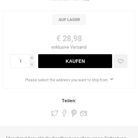
AUF LAGER
€ 28,98
exklusive
Versand
i
h
Please select the address you want to ship from
Teilen: