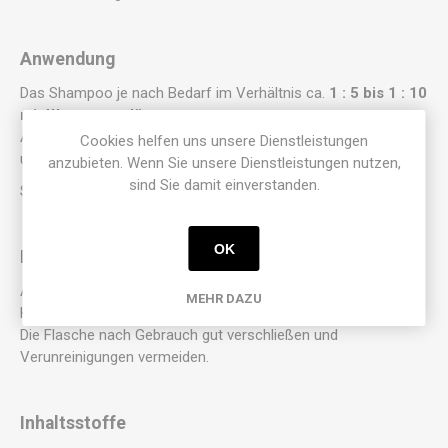
Anwendung
Das Shampoo je nach Bedarf im Verhältnis ca.
1 : 5 bis 1 : 10
mit Wasser verdünnen
.
Am besten in einer Auftrageflasche mischen, aufschäumen
Cookies helfen uns unsere Dienstleistungen
und auf die feuchte Kopfhaut und das Haar auftragen.
anzubieten. Wenn Sie unsere Dienstleistungen nutzen,
sind Sie damit einverstanden.
Sanft einmassieren und gründlich ausspülen.
OK
Hinweis
Aufgrund des Verzichts auf zusätzliche
MEHR DAZU
Konservierungsstoffe ist ein sorgfältiger Umgang wichtig.
Die Flasche nach Gebrauch gut verschließen und
Verunreinigungen vermeiden.
Inhaltsstoffe