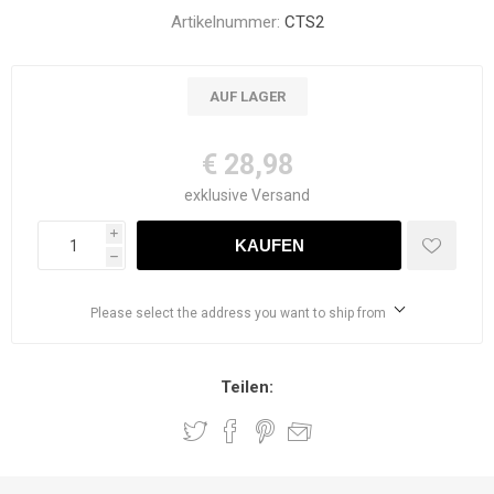
Artikelnummer:
CTS2
AUF LAGER
€ 28,98
exklusive
Versand
i
h
Please select the address you want to ship from
Teilen: