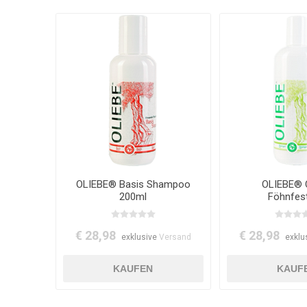
OLIEBE® Basis Shampoo
OLIEBE® C
200ml
Föhnfest
€ 28,98
€ 28,98
exklusive
Versand
exklu