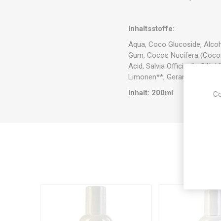
Inhaltsstoffe:
Aqua, Coco Glucoside, Alcoh
Gum, Cocos Nucifera (Coconut
Acid, Salvia Officinalis Oil*
Limonen**, Geraniol**, *aus k
Inhalt: 200ml
Co