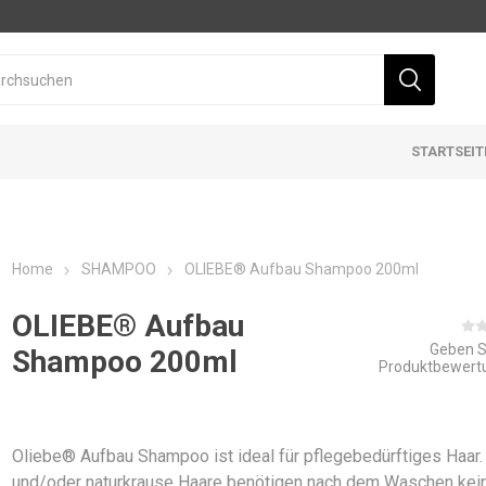
STARTSEIT
Home
SHAMPOO
OLIEBE® Aufbau Shampoo 200ml
OLIEBE® Aufbau
Geben S
Shampoo 200ml
Produktbewert
Oliebe® Aufbau Shampoo ist ideal für pflegebedürftiges Haar.
und/oder naturkrause Haare benötigen nach dem Waschen kei