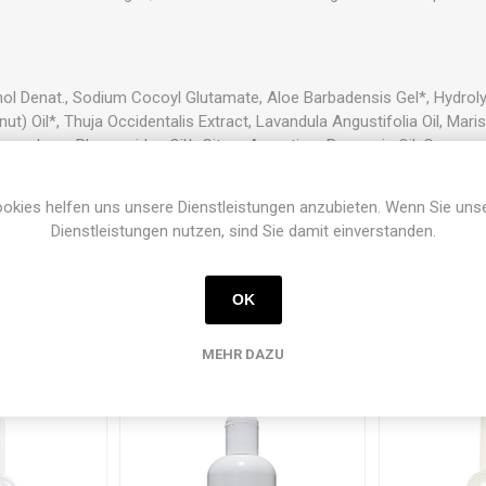
ol Denat., Sodium Cocoyl Glutamate, Aloe Barbadensis Gel*, Hydrol
) Oil*, Thuja Occidentalis Extract, Lavandula Angustifolia Oil, Mari
, Hippophaes Rhamnoides Oil*, Citrus Aurantium Bergamia Oil, Cananga 
ontrolliert biol. Anbau, **aus natürlichen ätherischen Ölen
okies helfen uns unsere Dienstleistungen anzubieten. Wenn Sie uns
Dienstleistungen nutzen, sind Sie damit einverstanden.
OK
MEHR DAZU
Verwandte Produkte