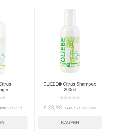
itrus
OLIEBE® Citrus Shampoo
iger
200ml
€ 28,98
sive
Versand
exklusive
Versand