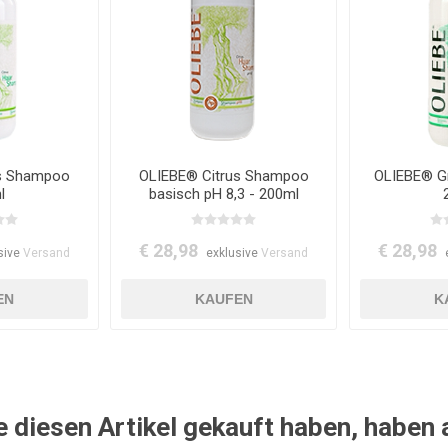
us Shampoo
OLIEBE® Citrus Shampoo
OLIEBE® G
l
basisch pH 8,3 - 200ml
€ 28,98
€ 28,98
sive
Versand
exklusive
Versand
e diesen Artikel gekauft haben, haben