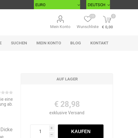
(0)
0
Mein Konto
Wunschliste
€ 0,00
E
SUCHEN
MEIN KONTO
BLOG
KONTAKT
AUF LAGER
ie eine
€ 28,98
ung ab.
exklusive
Versand
 Dicke
i
h
ne