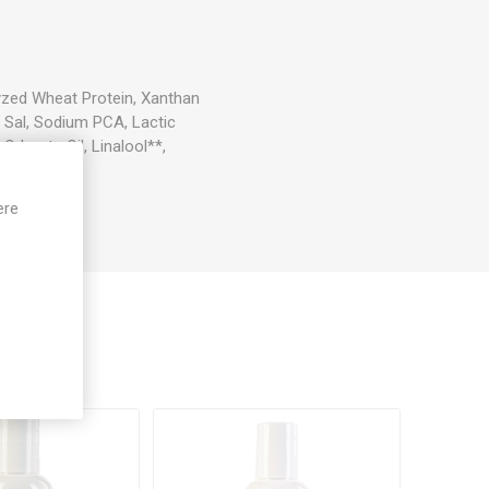
yzed Wheat Protein, Xanthan
s Sal, Sodium PCA, Lactic
Odorata Oil, Linalool**,
ere