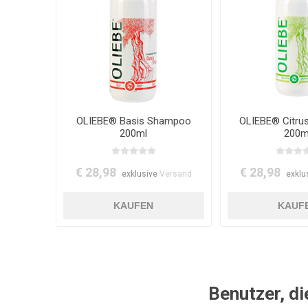
OLIEBE® Basis Shampoo
OLIEBE® Citr
200ml
200m
€ 28,98
€ 28,98
exklusive
Versand
exklu
Benutzer, di