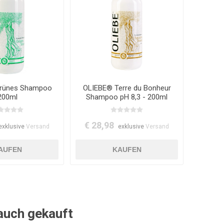
rünes Shampoo
OLIEBE® Terre du Bonheur
200ml
Shampoo pH 8,3 - 200ml
€ 28,98
exklusive
Versand
exklusive
Versand
 auch gekauft