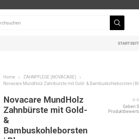
STARTSEIT
Home
ZAHNPFLEGE (NOVACARE)
Novacare MundHolz Zahnbürste mit Gold- & Bambuskohleborsten | B
Novacare MundHolz
Geben S
Zahnbürste mit Gold-
Produktbewert
&
Bambuskohleborsten