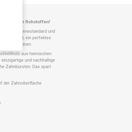
flanzlichen Rohstoffen!
novacare Hygienestandard und
 Sauberkeit, ein perfektes
isch und Zähnen.
rschnittholz aus heimischen
einzigartige und nachhaltige
che Zahnbürsten. Das spart
uf der Zahnoberfläche
s