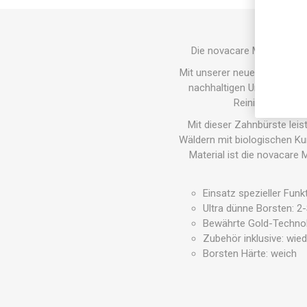
Die novacare Mundholz-Z
Mit unserer neuen innovativ
nachhaltigen Umweltschutz
Reinigungsergeb
Mit dieser Zahnbürste leis
Wäldern mit biologischen Ku
Material ist die novacare
Einsatz spezieller Fun
Ultra dünne Borsten: 2
Bewährte Gold-Technolg
Zubehör inklusive: wie
Borsten Härte: weich