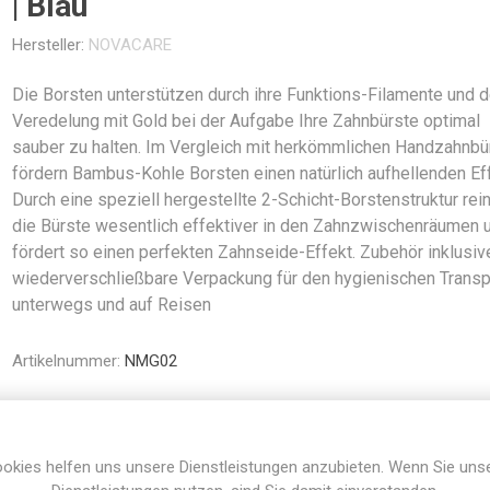
| Blau
Hersteller:
NOVACARE
Die Borsten unterstützen durch ihre Funktions-Filamente und d
Veredelung mit Gold bei der Aufgabe Ihre Zahnbürste optimal
sauber zu halten. Im Vergleich mit herkömmlichen Handzahnbü
fördern Bambus-Kohle Borsten einen natürlich aufhellenden Eff
Durch eine speziell hergestellte 2-Schicht-Borstenstruktur rein
die Bürste wesentlich effektiver in den Zahnzwischenräumen 
fördert so einen perfekten Zahnseide-Effekt. Zubehör inklusiv
wiederverschließbare Verpackung für den hygienischen Transp
unterwegs und auf Reisen
Artikelnummer:
NMG02
Teilen:
okies helfen uns unsere Dienstleistungen anzubieten. Wenn Sie uns