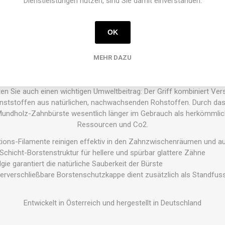
Dienstleistungen nutzen, sind Sie damit einverstanden.
OK
ahnbürste besteht aus besteht aus
30% Recyclinganteil
und
97% p
en Zahnbürste ist es gelungen, das Beste perfekt zu vereinen: Den 
MEHR DAZU
. Die bewährte novacare Borsten-Technologie garantiert hygienische
nis über einen langen Zeitraum und optimale Schonung von Zahnfle
ten Sie auch einen wichtigen Umweltbeitrag: Der Griff kombiniert Ve
nststoffen aus natürlichen, nachwachsenden Rohstoffen. Durch das 
 Mundholz-Zahnbürste wesentlich länger im Gebrauch als herkömmli
Ressourcen und Co2.
ktions-Filamente reinigen effektiv in den Zahnzwischenräumen und a
-Schicht-Borstenstruktur für hellere und spürbar glattere Zähne
ie garantiert die natürliche Sauberkeit der Bürste
derverschließbare Borstenschutzkappe dient zusätzlich als Standfus
Entwickelt in Österreich und hergestellt in Deutschland