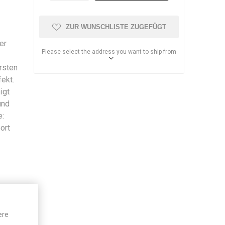
ZUR WUNSCHLISTE ZUGEFÜGT
er
Please select the address you want to ship from
rsten
ekt.
igt
und
e:
ort
ere