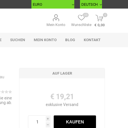
(0)
0
Mein Konto
Wunschliste
€ 0,00
E
SUCHEN
MEIN KONTO
BLOG
KONTAKT
AUF LAGER
lau
€ 19,21
ie eine
ung ab.
exklusive
Versand
i
h