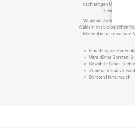
nachhaltigen Umweltschutz
Reinigungsergeb
Mit dieser Zahnbürste leis
Wäldern mit biologischen Ku
Material ist die novacare
Einsatz spezieller Fun
Ultra dünne Borsten: 2
Bewährte Silber-Technol
Zubehör inklusive: wie
Borsten Härte: weich