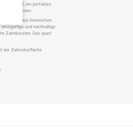
 Sauberkeit, ein perfektes
isch und Zähnen.
rschnittholz aus heimischen
einzigartige und nachhaltige
che Zahnbürsten. Das spart
uf der Zahnoberfläche
s