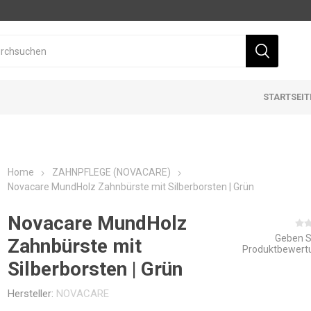
STARTSEIT
Home
ZAHNPFLEGE (NOVACARE)
Novacare MundHolz Zahnbürste mit Silberborsten | Grün
Novacare MundHolz
Geben S
Zahnbürste mit
Produktbewert
Silberborsten | Grün
Hersteller:
NOVACARE