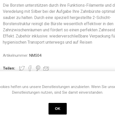
Die Borsten unterstützen durch ihre Funktions-Filamente und d
Veredelung mit Silber bei der Aufgabe Ihre Zahnbürste optima
sauber zu halten. Durch eine speziell hergestellte 2-Schicht-
Borstenstruktur reinigt die Bürste wesentlich effektiver in den
Zahnzwischenräumen und fördert so einen perfekten Zahnsei
Effekt. Zubehör inklusive: wiederverschließbare Verpackung fü
hygienischen Transport unterwegs und auf Reisen
Artikelnummer:
NMS04
Teilen:
okies helfen uns unsere Dienstleistungen anzubieten. Wenn Sie uns
Dienstleistungen nutzen, sind Sie damit einverstanden.
ahnbürste besteht aus besteht aus
30% Recyclinganteil
und
97% p
OK
en Zahnbürste ist es gelungen, das Beste perfekt zu vereinen: Den 