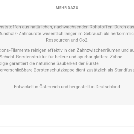
. Die bewährte novacare Borsten-Technologie garantiert hygienische
MEHR DAZU
nis über einen langen Zeitraum und optimale Schonung von Zahnfle
ten Sie auch einen wichtigen Umweltbeitrag: Der Griff kombiniert Ve
nststoffen aus natürlichen, nachwachsenden Rohstoffen. Durch das 
 Mundholz-Zahnbürste wesentlich länger im Gebrauch als herkömmli
Ressourcen und Co2.
ktions-Filamente reinigen effektiv in den Zahnzwischenräumen und a
-Schicht-Borstenstruktur für hellere und spürbar glattere Zähne
gie garantiert die natürliche Sauberkeit der Bürste
derverschließbare Borstenschutzkappe dient zusätzlich als Standfus
Entwickelt in Österreich und hergestellt in Deutschland