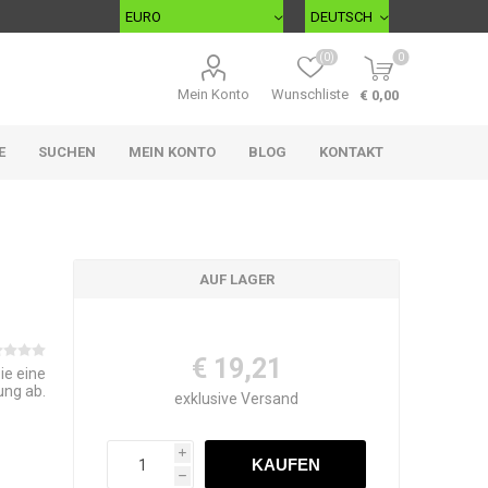
(0)
0
Mein Konto
Wunschliste
€ 0,00
E
SUCHEN
MEIN KONTO
BLOG
KONTAKT
AUF LAGER
€ 19,21
ie eine
ung ab.
exklusive
Versand
i
h