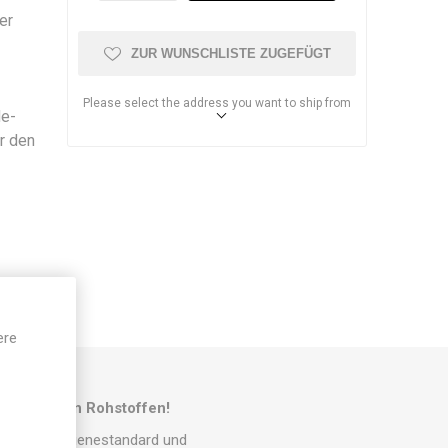
er
l
ZUR WUNSCHLISTE ZUGEFÜGT
Please select the address you want to ship from
de-
r den
ere
flanzlichen Rohstoffen!
novacare Hygienestandard und