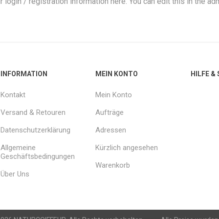
r login / registration information here. You can edit this in the adm
INFORMATION
MEIN KONTO
HILFE &
Kontakt
Mein Konto
Versand & Retouren
Aufträge
Datenschutzerklärung
Adressen
Allgemeine
Kürzlich angesehen
Geschäftsbedingungen
Warenkorb
Über Uns