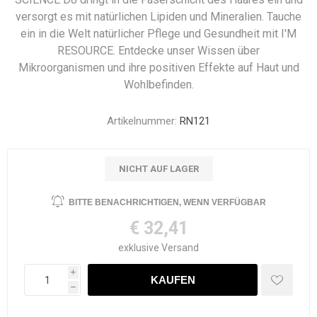
versorgt es mit natürlichen Lipiden und Mineralien. Tauche
ein in die Welt natürlicher Pflege und Gesundheit mit I'M
RESOURCE. Entdecke unser Wissen über
Mikroorganismen und ihre positiven Effekte auf Haut und
Wohlbefinden.
Artikelnummer:
RN121
NICHT AUF LAGER
€ 32,41
exklusive
Versand
i
h