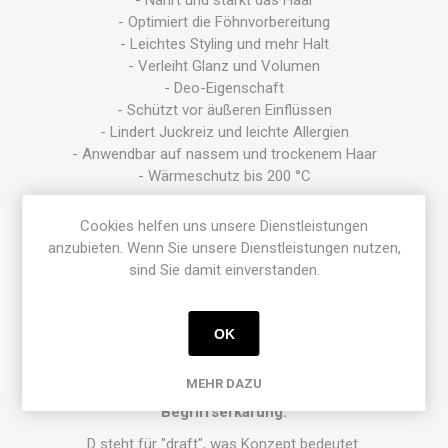
- Nährt und stärkt das Haar
- Optimiert die Föhnvorbereitung
- Leichtes Styling und mehr Halt
- Verleiht Glanz und Volumen
- Deo-Eigenschaft
- Schützt vor äußeren Einflüssen
- Lindert Juckreiz und leichte Allergien
- Anwendbar auf nassem und trockenem Haar
- Wärmeschutz bis 200 °C
Cookies helfen uns unsere Dienstleistungen
Inhalt: 100 ml
anzubieten. Wenn Sie unsere Dienstleistungen nutzen,
sind Sie damit einverstanden.
Beachte, dass jedes Projekt seine eigenen Merkmale aufweist. Gehe nicht nach
deinen Symptomen vor, sondern wähle das Projekt nach deinem Gefühl oder deiner
OK
Intuition.
MEHR DAZU
Begriffserkärung:
D steht für "draft", was Konzept bedeutet.