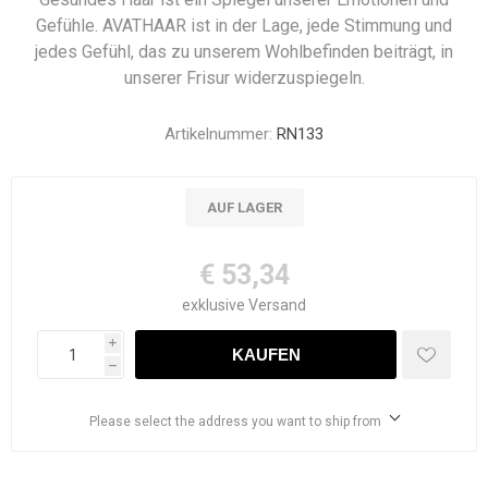
Gefühle. AVATHAAR ist in der Lage, jede Stimmung und
jedes Gefühl, das zu unserem Wohlbefinden beiträgt, in
unserer Frisur widerzuspiegeln.
Artikelnummer:
RN133
AUF LAGER
€ 53,34
exklusive
Versand
i
h
Please select the address you want to ship from