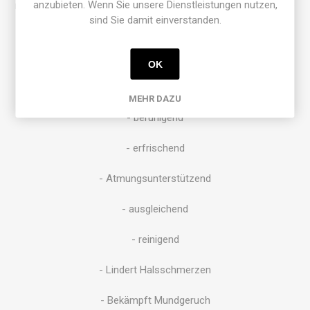
anzubieten. Wenn Sie unsere Dienstleistungen nutzen,
nach Bedarf entweder an das Individuum selbst oder an seine
sind Sie damit einverstanden.
Umgebung abgegeben wird. Diese Mikroorganismen spielen
eine entscheidende Rolle in den Lebensprozessen.
OK
Typische Charaktereigenschaften:
MEHR DAZU
- beruhigend
- erfrischend
- Atmungsunterstützend
- ausgleichend
- reinigend
- Lindert Halsschmerzen
- Bekämpft Mundgeruch