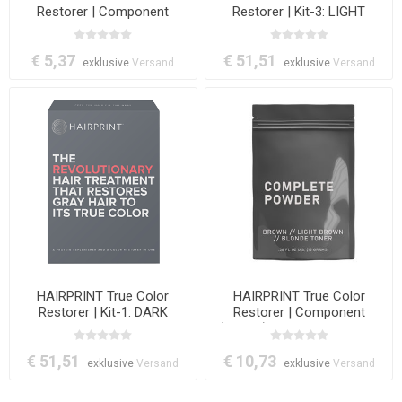
Restorer | Component
Restorer | Kit-3: LIGHT
(Step-1): Prepare -
BROWN
Pretreatment (All Colors)
€ 5,37
€ 51,51
exklusive
Versand
exklusive
Versand
HAIRPRINT True Color
HAIRPRINT True Color
Restorer | Kit-1: DARK
Restorer | Component
(Step-5): Complete Powder
(Brown/Light Brown)
€ 51,51
€ 10,73
exklusive
Versand
exklusive
Versand