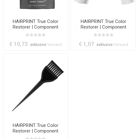
HAIRPRINT True Color
HAIRPRINT True Color
Restorer | Component
Restorer | Component
(Step-5): Complete Powder
(tool): Pair of Nitrile Gloves -
(Dark)
XL
€ 10,73
€ 1,07
exklusive
Versand
exklusive
Versand
HAIRPRINT True Color
Restorer | Component
(tool): Tint Brush