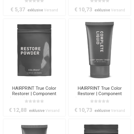
Pretreatment (All Colors)
Colors)
€ 5,37
€ 10,73
exklusive
Versand
exklusive
Versand
HAIRPRINT True Color
HAIRPRINT True Color
Restorer | Component
Restorer | Component
(Step-3): Restore Powder
(Step-4): Complete Liquid
(All Colors)
(Light Brown)
€ 12,88
€ 10,73
exklusive
Versand
exklusive
Versand