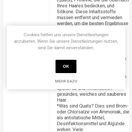
Ihres Haares bedecken, und
Silikone. Diese Inhaltsstoffe
müssen entfernt und vermieden
werden, um die besten Ergebnisse
zu erzielen.
Cookies helfen uns unsere Dienstleistungen
Unsere sanften Shampoos und
Conditioner für den täglichen
anzubieten. Wenn Sie unsere Dienstleistungen nutzen,
Gebrauch sind ideal für den
sind Sie damit einverstanden.
regelmäßigen Gebrauch vor und
HAIRPRINT
nach dem Hairprint Color Restorer.
Optimales
Jede Formel ist frei von
OK
Ergebnis
synthetischen Rückständen und
sowohl für jungfräuliches als auch
MEHR DAZU
für coloriertes Haar geeignet. Sie
spülen ab und hinterlassen
gesundes, weiches und sauberes
Haar.
*Was sind Quats? Dies sind Brom-
oder Chlorsalze von Ammoniak, die
als antistatische Mittel,
Desinfektionsmittel und Algizide
wirken. Viele