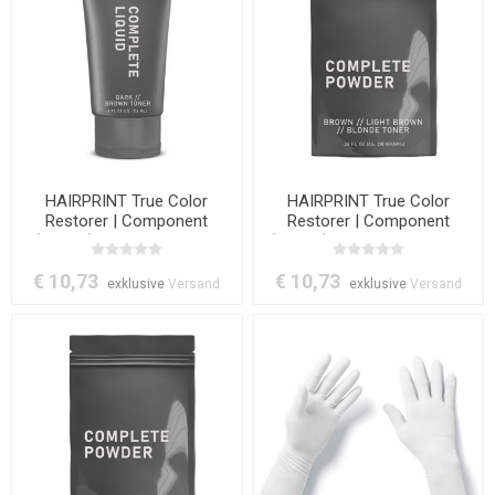
HAIRPRINT True Color
HAIRPRINT True Color
Restorer | Component
Restorer | Component
(Step-4): Complete Liquid
(Step-5): Complete Powder
(Dark/Brown)
(Brown/Light Brown)
€ 10,73
€ 10,73
exklusive
Versand
exklusive
Versand