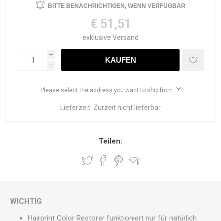
€ 51,51
exklusive
Versand
i
h
Please select the address you want to ship from
Lieferzeit:
Zurzeit nicht lieferbar
Teilen:
WICHTIG
Hairprint Color Restorer funktioniert nur für natürlich